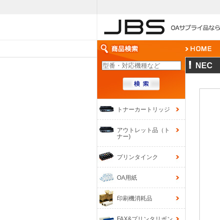
NEC
トナーカートリッジ
アウトレット品（ト
ナー)
プリンタインク
OA用紙
印刷機消耗品
FAX&プリンタリボン